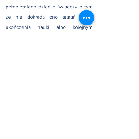
pełnoletniego dziecka świadczy o tym, 
że nie dokłada ono starań celem 
ukończenia nauki albo kolejnymi 
studiami i kierunkami usprawiedliwia 
brak podjęcia się pracy zarobkowej.
Uchylenie 
Człowiek dorosły ma przede wszystkim 
być samodzielny i pokrywać swoje 
koszty utrzymania z własnym środków.  
Sąd bada czy faktycznie dziecko 
pracuje, chodzi do szkoły, styl życia…. 
Postępowanie dowodowe 
najważniejsze. !!!