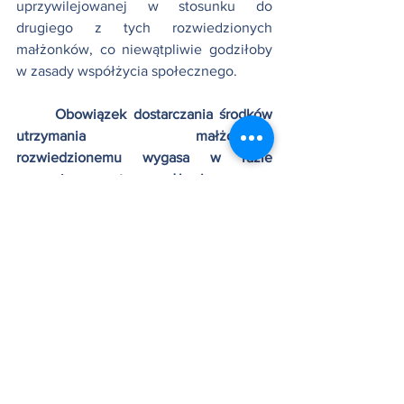
uprzywilejowanej w stosunku do 
drugiego z tych rozwiedzionych 
małżonków, co niewątpliwie godziłoby 
w zasady współżycia społecznego.
Obowiązek dostarczania środków 
utrzymania małżonkowi 
rozwiedzionemu wygasa w razie 
zawarcia przez tego małżonka nowego 
małżeństwa.
 Jednakże gdy 
zobowiązanym jest małżonek 
rozwiedziony, który nie został uznany za 
winnego rozkładu pożycia
, obowiązek 
ten wygasa także z upływem pięciu lat 
od orzeczenia rozwodu, chyba że ze 
względu na wyjątkowe okoliczności 
sąd, 
na żądanie uprawnionego, 
przedłuży 
wymieniony termin pięcioletni
. Do 
wyjątkowych okoliczności 